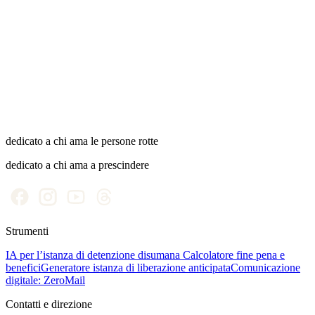
Permessi, semilibertà, affidamento: il percorso previsto dalla legge.
Liberazione anticipata
Ridurre la pena e accelerare tutti i benefici: un meccanismo che vale
la pena conoscere.
dedicato a chi ama le persone rotte
dedicato a chi ama a prescindere
Strumenti
IA per l’istanza di detenzione disumana
Calcolatore fine pena e
benefici
Generatore istanza di liberazione anticipata
Comunicazione
digitale: ZeroMail
Contatti e direzione