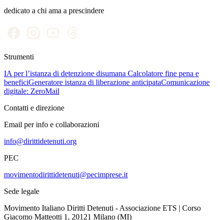
dedicato a chi ama a prescindere
Strumenti
IA per l’istanza di detenzione disumana
Calcolatore fine pena e
benefici
Generatore istanza di liberazione anticipata
Comunicazione
digitale: ZeroMail
Contatti e direzione
Email per info e collaborazioni
info@dirittidetenuti.org
PEC
movimentodirittidetenuti@pecimprese.it
Sede legale
Movimento Italiano Diritti Detenuti - Associazione ETS | Corso
Giacomo Matteotti 1, 20121 Milano (MI)