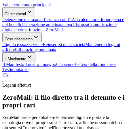
Vai al contenuto principale
Gli strumenti
Detenzione disumana:
l’istanza con l’IA
Il calcolatore di fine pena
e
dei benefici
Liberazione anticipata:
crea l’istanza
Comunicazione
digitale:
come funziona ZeroMail
Cosa difendiamo
Dignità e spazio vitale
Reinserirsi nella società
Mantenere i legami
affettivi
Liberazione anticipata
Il Movimento
Il Manifesto
Il nostro impegno
Chi siamo
Lettera della fondatrice
Testimonianze
EN
Legami affettivi
ZeroMail: il filo diretto tra il detenuto e i
propri cari
ZeroMail nasce per abbattere le barriere digitali e portare la
tecnologia dove il progresso si è arrestato, affinché nessuno debba
più sentirsi "meno vivo" nell'incertezza di una risposta.