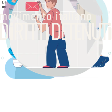
La piattaforma trasforma rapidamente la risposta digitale in una
nuova lettera cartacea, da consegnare al detenuto il giorno stesso.
Tecnologia per l'inclusione
Lo staff ZeroMail entra ogni giorno negli istituti penitenziari per
ritirare le lettere e digitalizzarle in modo protetto.
I familiari ricevono la lettera in formato digitale entro 24 ore,
garantendo un contatto rapido che accorcia le distanze.
L’impegno per il lavoro dentro al carcere
ZeroMail si impegna ad abbattere i tempi attraverso una rete interna
agli istituti, che mette al centro il lavoro come strumento di crescita,
dignità e riscatto.
Professionalità oltre le mura
Ogni messaggio passa attraverso le mani di compagni che, attraverso
il lavoro e la formazione professionale, stanno costruendo il proprio